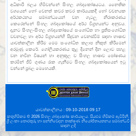
අධිකාරි බලය හිමිවන්නේ සිංහල ශබ්දකෝෂයටය. නෛතික
වශයෙන් හෝ වෙනත් කවර කවර කාර්යයකදී හෝ වචනයක
අර්ථකථනය සම්බන්ධයෙන් වන ගැටලු නිරාකරණය
කෙරෙන්නේ සිංහල ශබ්දකෝෂයේ අර්ථ විග්‍රහයන්ට අනුවය.
දැනට සිංහල-සිංහල ශබ්දකෝෂයේ සංශෝධිත හා ප්‍රතිසංශෝධිත
වචනවල හා අර්ථ විග්‍රහයන්හි සිදුවන වෙනස්වීම් සඳහා භාෂාව
යාවත්කාලීන කිරීම මෙම සංශෝධිත කලාප නිකුත් කිරීමෙන්
අරමුණු කෙරේ. ගෝලීයකරණය තුළ දිනෙන් දින ලොව පහළ
වන නවීන විෂයන් හා අනුකූල ව සිංහල භාෂාව පෝෂණය
කරමින් ජීවි ගුණය රැක ගැනීමට සිංහල ශබ්දකෝෂයෙන් ඉටු
වන්නේ ප්‍රබල මෙහෙයකි.
යාවත්කාලීනය : 09-10-2018 09:17
කතුහිමිකම © 2026 සිංහල ශබ්දකෝෂ කාර්යාලය. සියළුම හිමිකම් ඇවිරිනි.
ශ්‍රි ලංකා තොරතුරු හා සන්නිවේදන තාක්ෂණ නියෝජිතායතනය
සම්බන්ධවී
සාදන ලදි