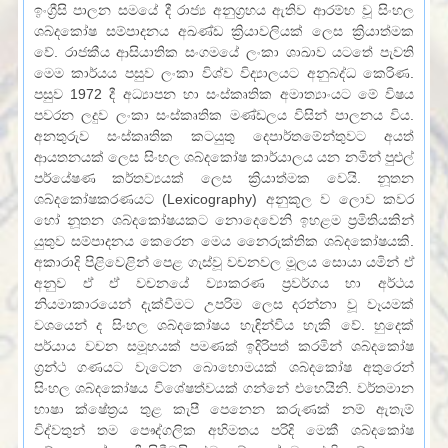
ඉංග්‍රීසි පාලන සමයේ දී රාජ්‍ය අනුග්‍රහය ඇතිව ආරම්භ වූ සිංහල
ශබ්දකෝෂ සම්පාදනය අඛණ්ඩ ක්‍රියාවලියක් ලෙස ක්‍රියාත්මක
වේ. රාජකීය ආසියාතික සංගමයේ ලංකා ශාඛාව යටතේ පැවති
මෙම කාර්යය පසුව ලංකා විශ්ව විද්‍යාලයට අනුබද්ධ කෙරිණ.
පසුව 1972 දී අධ්‍යාපන හා සංස්කෘතික අමාත්‍යාංයට මේ විෂය
පවරන ලදුව ලංකා සංස්කෘතික මණ්ඩලය විසින් පාලනය විය.
අනතුරුව සංස්කෘතික කටයුතු දෙපාර්තමේන්තුවට අයත්
ආයතනයක් ලෙස සිංහල ශබ්දකෝෂ කාර්යාලය යන නමින් පුළුල්
පර්යේෂණ කර්තව්‍යයක් ලෙස ක්‍රියාත්මක වෙයි. නූතන
ශබ්දකෝෂකරණයට (Lexicography) අනුකූල ව ලොව කවර
හෝ නූතන ශබ්දකෝෂයකට නොදෙවෙනි ඉහළම ප්‍රමිතියකින්
යුතුව සම්පාදනය කෙරෙන මෙය නෛරුක්තික ශබ්දකෝෂයකි.
අකාරාදි පිළිවෙළින් පෙළ ගැස්වූ වචනවල මූලය සොයා යමින් ඒ
අනුව ඒ ඒ වචනයේ ව්‍යාකරණ ප්‍රවර්ගය හා අර්ථය
නියමාකාරයෙන් දැක්වීමට උපරිම ලෙස දරන්නා වූ වෑයමක්
වශයෙන් ද සිංහල ශබ්දකෝෂය හැඳින්විය හැකි වේ. හුදෙක්
පර්යාය වචන සමූහයක් පමණක් ඉදිරිපත් කරමින් ශබ්දකෝෂ
ග්‍රන්ථ ගණයට වැටෙන බොහොමයක් ශබ්දකෝෂ අතුරෙන්
සිංහල ශබ්දකෝෂය විශේෂත්වයක් ගන්නේ එභෙයිනි. වර්තමාන
භාෂා ක්ෂේත්‍රය තුළ කැපී පෙනෙන කරුණක් නම් ඇතැම්
විද්වතුන් තම පෞද්ගලික අභිමතය පරිදි මෙකී ශබ්දකෝෂ