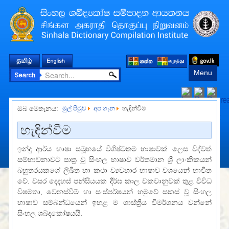
Menu
ඔබ මෙතැනය:
මුල් පිටුව
අප ගැන
හැඳින්විම
හැඳින්වීම
ඉන්දු ආර්ය භාෂා සමූහයේ විශිෂ්ටතම භාෂාවක් ලෙස විද්වත්
සම්භාවනාවට පාත්‍ර වූ සිංහල භාෂාව වර්තමාන ශ්‍රී ලාංකිකයන්
බහුතරයකගේ ලිඛිත හා කථා ව්‍යවහාර භාෂාව වශයෙන් භාවිත
වේ. වසර දෙදහස් පන්සියයක දීර්ඝ කාල වකවානුවක් තුළ විවිධ
විෂමතා, වෙනස්වීම් හා සංස්පර්ෂයන් හමුවේ සකස් වූ සිංහල
භාෂාව සම්බන්ධයෙන් ඉහළ ම ශාස්ත්‍රීය විමර්ශනය වන්නේ
සිංහල ශබ්දකෝෂයයි.