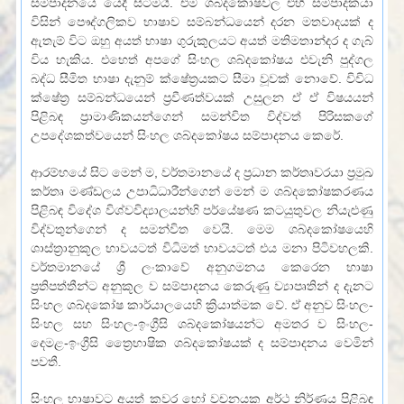
සම්පාදනයේ යෙදී සිටීමයි. එම ශබ්දකෝෂවල එහි සම්පාදකයා
විසින් පෞද්ගලිකව භාෂාව සම්බන්ධයෙන් දරන මතවාදයක් ද
ඇතැම් විට ඔහු අයත් භාෂා ගුරුකුලයට අයත් මතිමතාන්දර ද ගැබ්
විය හැකිය. එභෙත් අපගේ සිංහල ශබ්දකෝෂය එවැනි පුද්ගල
බද්ධ සීමිත භාෂා දැනුම් ක්ෂේත්‍රයකට සීමා වූවක් නොවේ. විවිධ
ක්ෂේත්‍ර සම්බන්ධයෙන් ප්‍රවීණත්වයක් උසුලන ඒ ඒ විෂයයන්
පිළිබඳ ප්‍රාමාණිකයන්ගෙන් සමන්විත විද්වත් පිරිසකගේ
උපදේශකත්වයෙන් සිංහල ශබ්දකෝෂය සම්පාදනය කෙරේ.
ආරම්භයේ සිට මෙන් ම, වර්තමානයේ ද ප්‍රධාන කර්තෘවරයා ප්‍රමුඛ
කර්තෘ මණ්ඩලය උපාධිධාරීන්ගෙන් මෙන් ම ශබ්දකෝෂකරණය
පිළිබඳ විදේශ විශ්වවිද්‍යාලයන්හි පර්යේෂණ කටයුතුවල නියැළුණු
විද්වතුන්ගෙන් ද සමන්විත වෙයි. මෙම ශබ්දකෝෂයෙහි
ශාස්ත්‍රානුකූල භාවයටත් විධිමත් භාවයටත් එය මනා පිටිවහලකි.
වර්තමානයේ ශ්‍රී ලංකාවේ අනුගමනය කෙරෙන භාෂා
ප්‍රතිපත්තීන්ට අනුකූල ව සම්පාදනය කෙරුණු ව්‍යාපෘතින් ද දැනට
සිංහල ශබ්දකෝෂ කාර්යාලයෙහි ක්‍රියාත්මක වේ. ඒ අනුව සිංහල-
සිංහල සහ සිංහල-ඉංග්‍රීසි ශබ්දකෝෂයන්ට අමතර ව සිංහල-
දෙමළ-ඉංග්‍රීසි‍ ත්‍රෛභාෂික ශබ්දකෝෂයක් ද සම්පාදනය වෙමින්
පවතී.
සිංහල භාෂාවට අයත් කවර හෝ වචනයක අර්ථ නිර්ණය පිළිබඳ