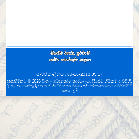
යාවත්කාලීනය : 09-10-2018 09:17
කතුහිමිකම © 2026 සිංහල ශබ්දකෝෂ කාර්යාලය. සියළුම හිමිකම් ඇවිරිනි.
ශ්‍රි ලංකා තොරතුරු හා සන්නිවේදන තාක්ෂණ නියෝජිතායතනය
සම්බන්ධවී
සාදන ලදි