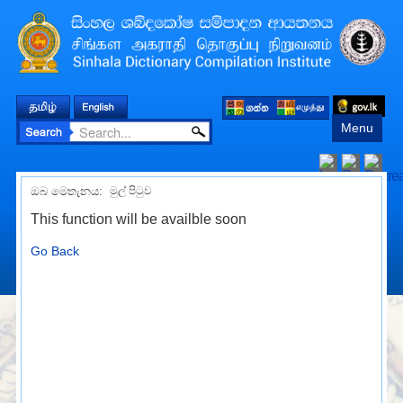
Menu
ඔබ මෙතැනය:
මුල් පිටුව
This function will be availble soon
Go Back