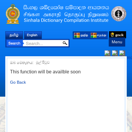
Menu
ඔබ මෙතැනය:
මුල් පිටුව
This function will be availble soon
Go Back