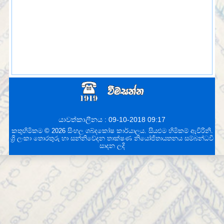
යාවත්කාලීනය : 09-10-2018 09:17
කතුහිමිකම © 2026 සිංහල ශබ්දකෝෂ කාර්යාලය. සියළුම හිමිකම් ඇවිරිනි.
ශ්‍රි ලංකා තොරතුරු හා සන්නිවේදන තාක්ෂණ නියෝජිතායතනය
සම්බන්ධවී
සාදන ලදි